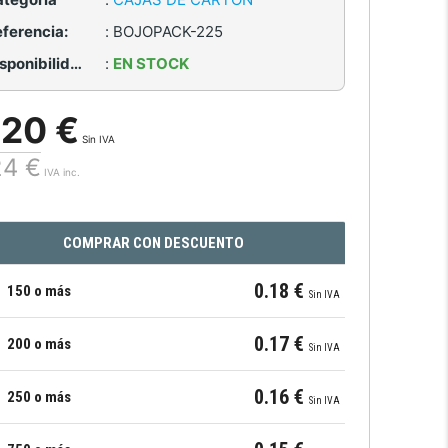
ferencia:
:
BOJOPACK-225
Disponibilidad:
:
EN STOCK
.20 €
Sin IVA
24 €
IVA inc.
COMPRAR CON DESCUENTO
0.18 €
150 o más
Sin IVA
0.17 €
200 o más
Sin IVA
0.16 €
250 o más
Sin IVA