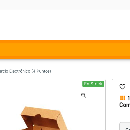
cio Electrónico (4 Puntos)
En Stock
1
Com
C