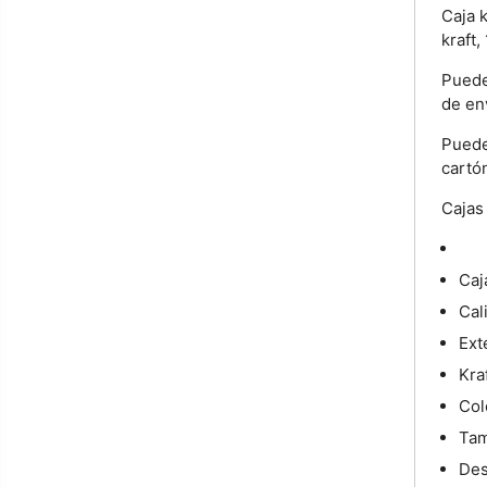
Caja 
kraft,
Puede
de en
Puede
cartó
Cajas
Caj
Cal
Ext
Kraf
Col
Tam
Des