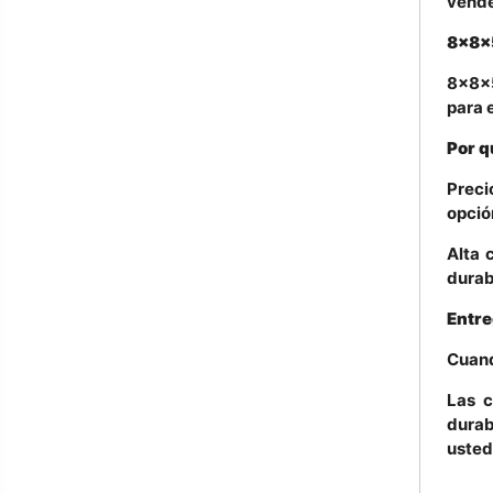
vende
8x8x5
8x8x5
para 
Por q
Preci
opció
Alta 
durab
Entre
Cuand
Las c
durab
usted