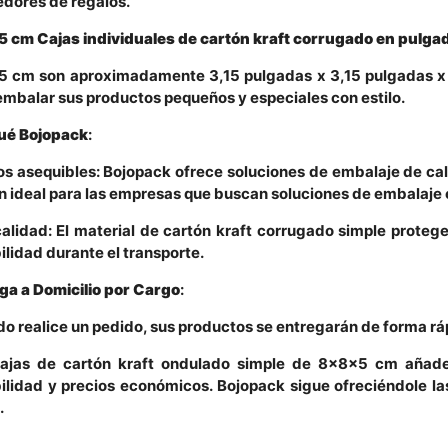
dores de regalos.
 cm Cajas individuales de cartón kraft corrugado en pulga
 cm son aproximadamente 3,15 pulgadas x 3,15 pulgadas x 
embalar sus productos pequeños y especiales con estilo.
ué Bojopack
:
os asequibles: Bojopack ofrece soluciones de embalaje de cali
n ideal para las empresas que buscan soluciones de embalaje 
calidad: El material de cartón kraft corrugado simple prote
ilidad durante el transporte.
ga a Domicilio por Cargo
:
o realice un pedido, sus productos se entregarán de forma ráp
ajas de cartón kraft ondulado simple de 8x8x5 cm añade
ilidad y precios económicos. Bojopack sigue ofreciéndole 
.