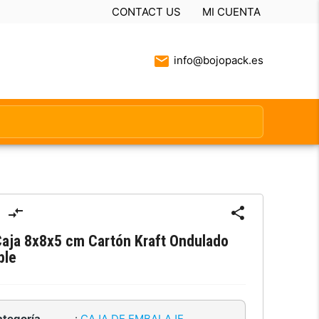
CONTACT US
MI CUENTA
info@bojopack.es
aja 8x8x5 cm Cartón Kraft Ondulado
ple
ategoría
:
CAJA DE EMBALAJE