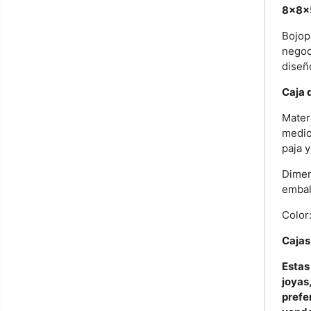
8x8x
Bojop
negoc
diseño
Caja 
Mater
medio
paja y
Dimen
embal
Color:
Cajas
Estas
joyas
prefe