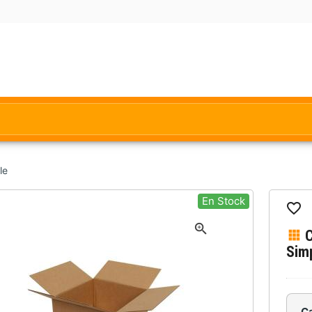
le
En Stock
C
Sim
C